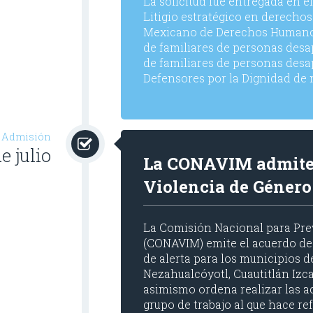
La solicitud fue entregada en e
Litigio estratégico en derechos
Mexicano de Derechos Humanos 
de familiares de personas desap
de familiares de personas des
Defensores por la Dignidad de 
Admisión
e julio
La CONAVIM admite l
Violencia de Género
La Comisión Nacional para Prev
(CONAVIM) emite el acuerdo de
de alerta para los municipios 
Nezahualcóyotl, Cuautitlán Izca
asimismo ordena realizar las a
grupo de trabajo al que hace re