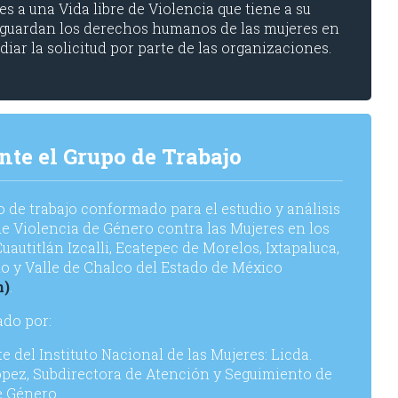
s a una Vida libre de Violencia que tiene a su
e guardan los derechos humanos de las mujeres en
diar la solicitud por parte de las organizaciones.
nte el Grupo de Trabajo
 de trabajo conformado para el estudio y análisis
 de Violencia de Género contra las Mujeres en los
utitlán Izcalli, Ecatepec de Morelos, Ixtapaluca,
o y Valle de Chalco del Estado de México
n)
.
ado por:
del Instituto Nacional de las Mujeres: Licda.
ópez, Subdirectora de Atención y Seguimiento de
e Género.