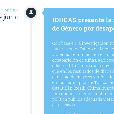
Solicitud
e junio
IDHEAS presenta la s
de Género por desap
Con base en la investigación ti
mujeres en el Estado de México”
violencia feminicida en el Est
desaparición de niñas, adolesc
edad de 15 a 17 años se realiza
que en los resultados de dicha 
cantidad de mujeres y niñas de
en los municipios de Toluca de
Cuautitlán Izcalli, Chimalhuacá
impunidad, violencia institucio
política pública adecuada y efe
estos casos.