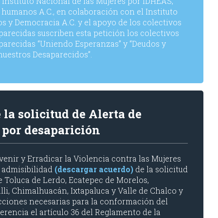
l Instituto Nacional de las Mujeres por IDHEAS,
 humanos A.C., en colaboración con el Instituto
y Democracia A.C. y el apoyo de los colectivos
arecidas suscriben esta petición los colectivos
aparecidas “Uniendo Esperanzas” y “Deudos y
nuestros Desaparecidos”.
a solicitud de Alerta de
 por desaparición
enir y Erradicar la Violencia contra las Mujeres
 admisibilidad
(descargar acuerdo)
de la solicitud
de Toluca de Lerdo, Ecatepec de Morelos,
lli, Chimalhuacán, Ixtapaluca y Valle de Chalco y
cciones necesarias para la conformación del
ferencia el artículo 36 del Reglamento de la