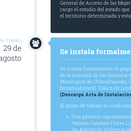
General de Acceso de las Mujere
cargo el estudio del estado qu
el territorio determinada y estu
de Trabajo
29 de
Se instala formalme
agosto
Se instala formalmente el grupo
de la solicitud de Declaratoria
Municipios de Chimalhuacán, Cua
Nezahualcóyotl, Toluca de Lerd
(Descarga Acta de Instalació
El grupo de trabajo es conform
Una persona representante 
Yazmín Catalina Flores L
las Alertas de Violencia d