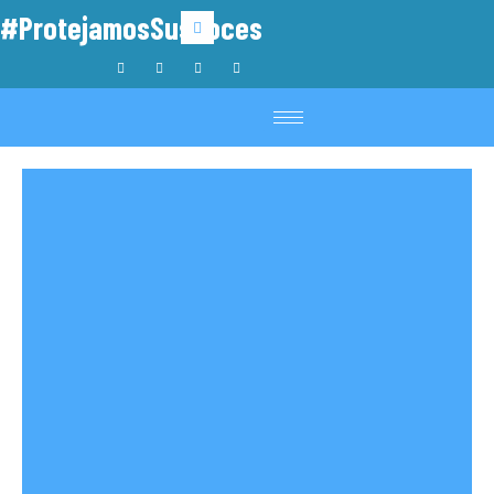
#ProtejamosSusVoces