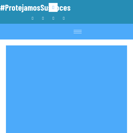
#ProtejamosSusVoces